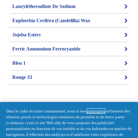
Lauryléthersulfate De Sodium
Euphorbia Cerifera (Candelilla) Wax
Jojoba Esters
Ferric Ammonium Ferrocyanide
Bleu 1
Rouge 33
Dans le cadre de notre communauté, nous et nos
partenaires
utiliserons des
témoins, pixels et technologies similaires de première et de tierce partie
Dernière mise à jour 2024-07-31 by Head 
(« témoins ») sur ce site Web afin de vous proposer des publicités
& Shoulders
personnalisées en fonction de vos intérêts et de vos habitudes en matière de
navigation, d’effectuer des analyses et d’améliorer votre expérience de
IMPORTÉ POUR PROCTER & 