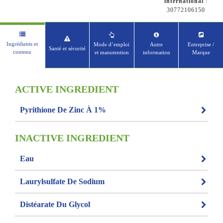
international
:
30772106150
Ingrédients et
Mode d’emploi
Autre
Entreprise /
Santé et sécurité
contenu
et manutention
information
Marque
ACTIVE INGREDIENT
Pyrithione De Zinc À 1%
INACTIVE INGREDIENT
Eau
Laurylsulfate De Sodium
Distéarate Du Glycol