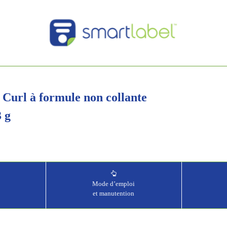
 Curl à formule non collante
3 g
Mode d’emploi
et manutention