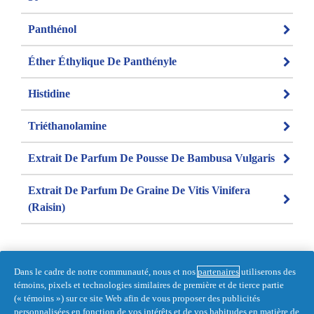
Panthénol
Éther Éthylique De Panthényle
Histidine
Triéthanolamine
Extrait De Parfum De Pousse De Bambusa Vulgaris
Extrait De Parfum De Graine De Vitis Vinifera
(raisin)
Dans le cadre de notre communauté, nous et nos
partenaires
utiliserons des
témoins, pixels et technologies similaires de première et de tierce partie
(« témoins ») sur ce site Web afin de vous proposer des publicités
Dernière mise à jour 2021-04-15 by 
personnalisées en fonction de vos intérêts et de vos habitudes en matière de