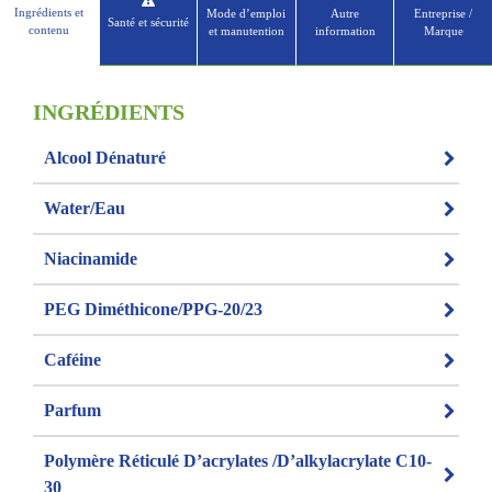
Ingrédients et
Mode d’emploi
Autre
Entreprise /
Santé et sécurité
contenu
et manutention
information
Marque
INGRÉDIENTS
Alcool Dénaturé
Water/Eau
Niacinamide
PEG Diméthicone/PPG-20/23
Caféine
Parfum
Polymère Réticulé D’acrylates /d’alkylacrylate C10-
30